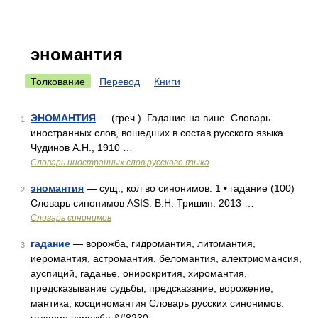
эномантия
Толкование
Перевод
Книги
ЭНОМАНТИЯ
— (греч.). Гадание на вине. Словарь
1
иностранных слов, вошедших в состав русского языка.
Чудинов А.Н., 1910 …
Словарь иностранных слов русского языка
эномантия
— сущ., кол во синонимов: 1 • гадание (100)
2
Словарь синонимов ASIS. В.Н. Тришин. 2013 …
Словарь синонимов
гадание
— ворожба, гидромантия, литомантия,
3
иеромантия, астромантия, беломантия, алектриомансия,
ауспиций, гаданье, онирокрития, хиромантия,
предсказывание судьбы, предсказание, ворожение,
мантика, косциномантия Словарь русских синонимов.